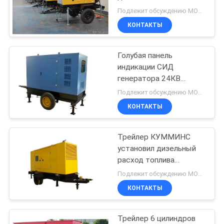
установленный
Подлежит обсуждению MOQ:1 ЕДИНИЦА
трейлером дизельный
КОНТАКТЫ
с двигателем ОЭМ ФГ
24
Вилльсион
Набор генератора
Голубая панель
индикации СИД
МИЦУБИСИ
генератора 24КВ
30КВА трейлера
дизельный
Подлежит обсуждению MOQ:1 ЕДИНИЦА
перемещения цвета
КОНТАКТЫ
умная
Трейлер КУММИНС
88
установил дизельный
Судовые дизель
расход топлива
80КВ/100КВА
Подлежит обсуждению MOQ:1 ЕДИНИЦА
генератор
генератора низкий
КОНТАКТЫ
Трейлер 6 цилиндров