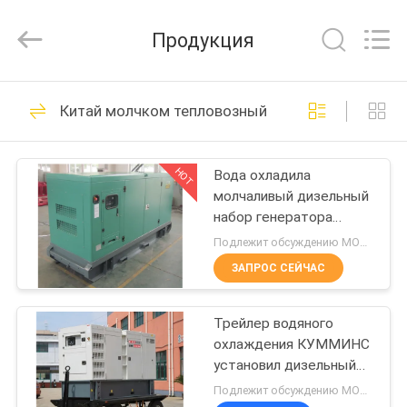
2026
JIANGSU
STONE
Продукция
POWER
CO.,LTD.
All
Rights
Reserved.
ДОМ
87
Китай молчком тепловозный комплект генерат
молчком
ПРОДУКТЫ
тепловозный
HOT
Вода охладила
молчаливый дизельный
комплект
О
набор генератора
НАС
генератора
300КВ 400В
Подлежит обсуждению MOQ:1 комплект
сверхмощный для
ЗАПРОС СЕЙЧАС
конструкции
175
ПУТЕШЕСТВИЕ
комплект
Трейлер водяного
ФАБРИКИ
охлаждения КУММИНС
генератора
установил дизельный
ПРОВЕРКА
генератор
Подлежит обсуждению MOQ:1 набор
cummins