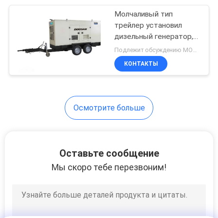
Молчаливый тип
21
трейлер установил
Набор генератора
дизельный генератор,
генератор АК
Подлежит обсуждению MOQ:1 ЕДИНИЦА
Ловол дизельный
20КВ/25КВА
КОНТАКТЫ
трехфазный дизельный
Осмотрите больше
27
Набор генератора
Оставьте сообщение
ФГ УИЛСОНА
Мы скоро тебе перезвоним!