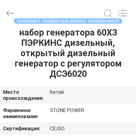
2026
JIANGSU
STONE
POWER
CO.,LTD.
комплект генератора perkins тепловозный
All
Rights
Reserved.
набор генератора 60ХЗ
ДОМ
ПЭРКИНС дизельный,
ПРОДУКТЫ
открытый дизельный
генератор с регулятором
О
ДСЭ6020
НАС
Место
Китай
происхождения:
ПУТЕШЕСТВИЕ
ФАБРИКИ
Фирменное
STONE POWER
наименование:
ПРОВЕРКА
Сертификация:
CE,ISO