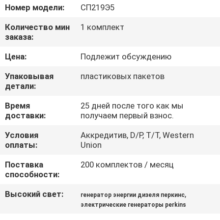
КАЧЕСТВА
Номер модели:
СП219Э5
Количество мин
1 комплект
СВЯЖИТЕСЬ
заказа:
МЫ
Цена:
Подлежит обсуждению
Упаковывая
пластиковых пакетов
СПРОСИТЕ
детали:
ЦИТАТУ
Время
25 дней после того как мы
доставки:
получаем первый взнос.
КАРТА
Условия
Аккредитив, D/P, T/T, Western
оплаты:
Union
САЙТА
Поставка
200 комплектов / месяц
способности:
PRIVACY
Высокий свет:
,
генератор энергии дизеля перкинс
POLICY
электрические генераторы perkins