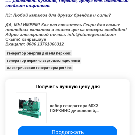
---- Двигатель Кумминс, Перкинс, Детуз етк. известный
клеймит опционное.
К3: Любой каталог для других брендов и силы?
ДА, МЫ ИМЕЕМ! Как раз свяжитесь Генри для самых
последних каталога и списка цен на товары свободно!
Адрес электронной почты: info@stonegenset.com
Скыпе: хэнрышаун
Вхацапп: 0086 13761066312
генератор энергии дизеля перкинс
генератор перкинс звукоизоляционный
электрические генераторы perkins
Получить лучшую цену для
набор генератора 60ХЗ
ПЭРКИНС дизельный,
открытый дизельный
генератор с регулятором
ДСЭ6020
Продолжать