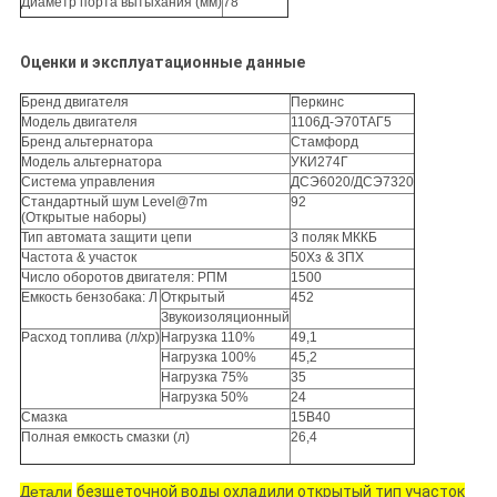
Диаметр порта вытыхания (мм)
78
Оценки и эксплуатационные данные
Бренд двигателя
Перкинс
Модель двигателя
1106Д-Э70ТАГ5
Бренд альтернатора
Стамфорд
Модель альтернатора
УКИ274Г
Система управления
ДСЭ6020/ДСЭ7320
Стандартный шум Level@7m
92
(Открытые наборы)
Тип автомата защити цепи
3 поляк МККБ
Частота & участок
50Хз & 3ПХ
Число оборотов двигателя: РПМ
1500
Емкость бензобака: Л
Открытый
452
Звукоизоляционный
Расход топлива (л/хр)
Нагрузка 110%
49,1
Нагрузка 100%
45,2
Нагрузка 75%
35
Нагрузка 50%
24
Смазка
15В40
Полная емкость смазки (л)
26,4
Детали
безщеточной воды охладили открытый тип участок