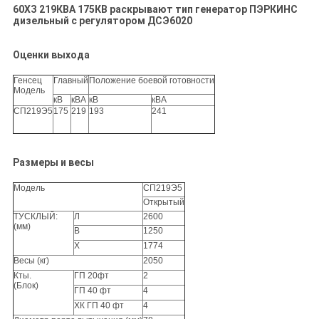
60ХЗ 219КВА 175КВ раскрывают тип генератор ПЭРКИНС
дизельный с регулятором ДСЭ6020
Оценки выхода
Генсец
Главный
Положение боевой готовности
Модель
кВ
кВА
кВ
кВА
СП219Э5
175
219
193
241
Размеры и весы
Модель
СП219Э5
Открытый
ТУСКЛЫЙ:
Л
2600
(мм)
В
1250
Х
1774
Весы (кг)
2050
Кты.
ГП 20фт
2
(Блок)
ГП 40 фт
4
ХК ГП 40 фт
4