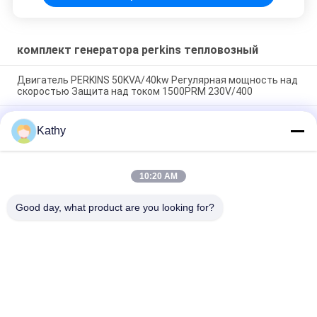
комплект генератора perkins тепловозный
Двигатель PERKINS 50KVA/40kw Регулярная мощность над
скоростью Защита над током 1500PRM 230V/400
Генератор PERKINS 13KVA/10KW Нормальная мощность
Kathy
Leroy Somer Температура окружающей среды от -25°C до
50°C.
Генератор PERKINS 10KVA/8KW номинальная мощность
10:20 AM
Leroy Somer Температура окружающей среды -25°C до
50°C.
Good day, what product are you looking for?
Популярные категории
Все
Молчком 
Комплект 
Тепловозный 
Генератора 
Комплект 
Cummins 