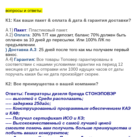
вопросы и ответы:
К1: Как ваши пакет & оплата & дата & гарантия доставки?
A.1)
Пакет
:
Пластиковый пакет.
A.2)
Оплата
:
30% Т/Т как депозит, баланс 70% должен быть
оплачен за 10 дней до пересылки. Или 100% Л/К по
предъявлении.
) Доставка А.3
:
25 дней после того как мы получаем первый
взнос.
A.4)
Гарантия:
Все товары Топовер гарантированы в
соответствии с нашими условиями гарантии на период 12
месяцев от даты отправки или 1000 идущих часов от даты
поручать какая бы ни дата произойдет скорее.
К2: Все преимущества о вашей компании?
Ответы: Генераторы дизеля бренда СТОНЭПОВЭР
---- высотой с Средн располагать;
---- задержка 25дайс;
---- Конструированный программным обеспечением КАЭ
и КАФ;
---- Получил сертификат ИСО и КЭ;
---- Высококачественный с самой лучшей ценой
смогите помочь вам получить больше преимущества и
побить ваших конкурентов;