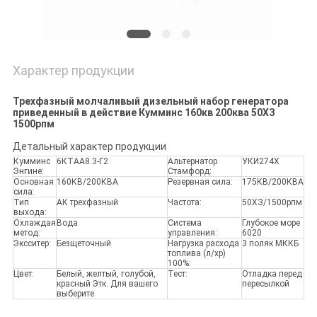
Характер продукции
Трехфазный молчаливый дизельный набор генератора
приведенный в действие Кумминс 160кв 200ква 50ХЗ
1500рпм
Детальный характер продукции
Кумминс
6КТАА8.3-Г2
Альтернатор
УКИ274Х
Энгине:
Стамфорд:
Основная
160КВ/200КВА
Резервная сила:
175КВ/200КВА
сила:
Тип
АК трехфазный
Частота:
50ХЗ/1500рпм
выхода:
Охлаждая
Вода
Система
Глубокое море
метод:
управления:
6020
Эксситер:
Безщеточный
Нагрузка расхода
3 поляк МККБ
топлива (л/хр)
100%:
Цвет:
Белый, желтый, голубой,
Тест:
Отладка перед
красный Этк. Для вашего
пересылкой
выберите