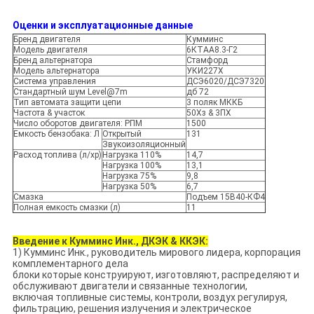
Оценки и эксплуатационные данные
Бренд двигателя
Кумминс
Модель двигателя
6КТАА8.3-Г2
Бренд альтернатора
Стамфорд
Модель альтернатора
УКИ227Х
Система управления
ДСЭ6020/ДСЭ7320
Стандартный шум Level@7m
дб 72
Тип автомата защити цепи
3 поляк МККБ
Частота & участок
50Хз & 3ПХ
Число оборотов двигателя: РПМ
1500
Емкость бензобака: Л
Открытый
131
Звукоизоляционный
Расход топлива (л/хр)
Нагрузка 110%
14,7
Нагрузка 100%
13,1
Нагрузка 75%
9,8
Нагрузка 50%
6,7
Смазка
Подъем 15В40-КФ4
Полная емкость смазки (л)
11
Введение к Кумминс Инк., ДКЭК & ККЭК:
1)
Кумминс Инк., руководитель мирового лидера, корпорация
комплементарного дела
блоки которые конструируют, изготовляют, распределяют и
обслуживают двигатели и связанные технологии,
включая топливные системы, контроли, воздух регулируя,
фильтрацию, решения излучения и электрическое