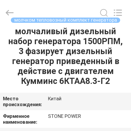
2026
JIANGSU
STONE
POWER
CO.,LTD.
молчком тепловозный комплект генератора
All
Rights
Reserved.
молчаливый дизельный
ДОМ
набор генератора 1500РПМ,
ПРОДУКТЫ
3 фазирует дизельный
генератор приведенный в
О
действие с двигателем
НАС
Кумминс 6КТАА8.3-Г2
ПУТЕШЕСТВИЕ
Место
Китай
происхождения:
ФАБРИКИ
Фирменное
STONE POWER
наименование:
ПРОВЕРКА