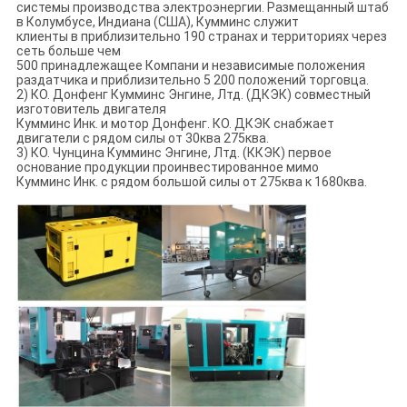
системы производства электроэнергии. Размещанный штаб
в Колумбусе, Индиана (США), Кумминс служит
клиенты в приблизительно 190 странах и территориях через
сеть больше чем
500 принадлежащее Компани и независимые положения
раздатчика и приблизительно 5 200 положений торговца.
2) КО. Донфенг Кумминс Энгине, Лтд. (ДКЭК) совместный
изготовитель двигателя
Кумминс Инк. и мотор Донфенг. КО. ДКЭК снабжает
двигатели с рядом силы от 30ква 275ква.
3) КО. Чунцина Кумминс Энгине, Лтд. (ККЭК) первое
основание продукции проинвестированное мимо
Кумминс Инк. с рядом большой силы от 275ква к 1680ква.