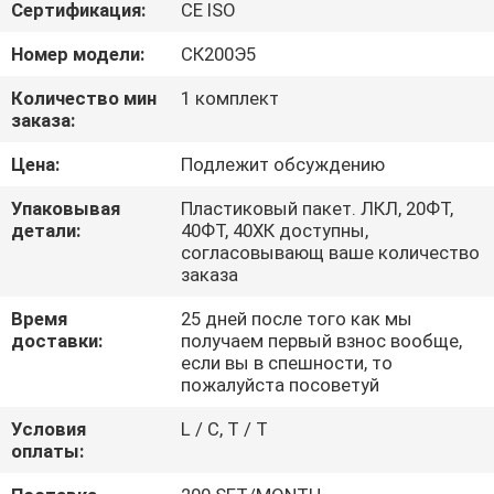
КАЧЕСТВА
Сертификация:
CE ISO
Номер модели:
СК200Э5
СВЯЖИТЕСЬ
Количество мин
1 комплект
МЫ
заказа:
Цена:
Подлежит обсуждению
СПРОСИТЕ
Упаковывая
Пластиковый пакет. ЛКЛ, 20ФТ,
ЦИТАТУ
детали:
40ФТ, 40ХК доступны,
согласовывающ ваше количество
заказа
КАРТА
Время
25 дней после того как мы
САЙТА
доставки:
получаем первый взнос вообще,
если вы в спешности, то
пожалуйста посоветуй
PRIVACY
Условия
L / C, T / T
POLICY
оплаты: