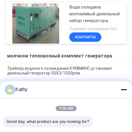
Вода охладила
молчаливый дизельный
набор генератора
300КВ 400В
Подлежит обсуждению MOQ:1 комплект
сверхмощный для
КОНТАКТЫ
конструкции
молчком тепловозный комплект генератора
Трейлер водяного охлаждения КУММИНС установил
дизельный генератор 50ХЗ/1500рпм
Генератор 3 проводов участка 4 установленный
Kathy
трейлером дизельный, звукоизоляционный дизельный
набор генератора
Дождь - набор генератора доказательства
7:30 AM
установленный трейлером дизельный с двигателем ОЭМ
ФГ Вилльсион
Good day, what product are you looking for?