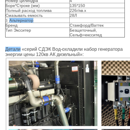
Номер цилиндра
4
Боре*Строке (мм)
135*150
Полный расход топлива
226г/кв.х
Смазывать емкость
28Л
Альтернатор
3.
Бренд
Стамфорд/Ваттек
Тип Эксситер
Безщеточный,
Сельф=ексситед
Детали
«серий СДЭК Вод-охладили набор генератора
энергии цены 120кв АК дизельный»: