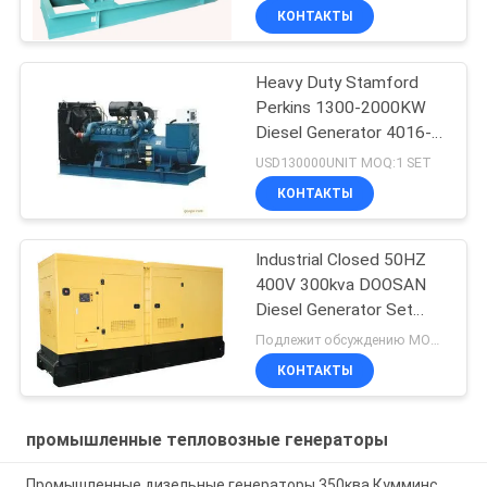
КОНТАКТЫ
Heavy Duty Stamford
Perkins 1300-2000KW
Diesel Generator 4016-
TAG1A
USD130000UNIT MOQ:1 SET
КОНТАКТЫ
Industrial Closed 50HZ
400V 300kva DOOSAN
Diesel Generator Set
P126TI HCI444D
Подлежит обсуждению MOQ:1 комплект
КОНТАКТЫ
промышленные тепловозные генераторы
Промышленные дизельные генераторы 350ква Кумминс