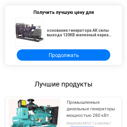
Получить лучшую цену для
основания генератора АК силы
выхода 120КВ железный каркас
дизельного с промышленными
амортизаторами удара
Продолжать
Лучшие продукты
Промышленные
дизельные генераторы
мощностью 280 кВт
350 кВт
Negotiate MOQ:1 комплект