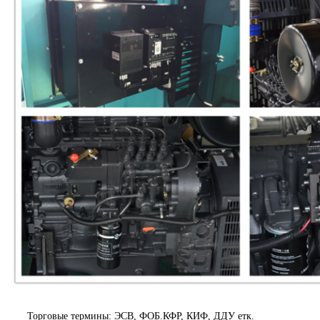
Торговые термины: ЭСВ, ФОБ.КФР, КИФ, ДДУ етк.