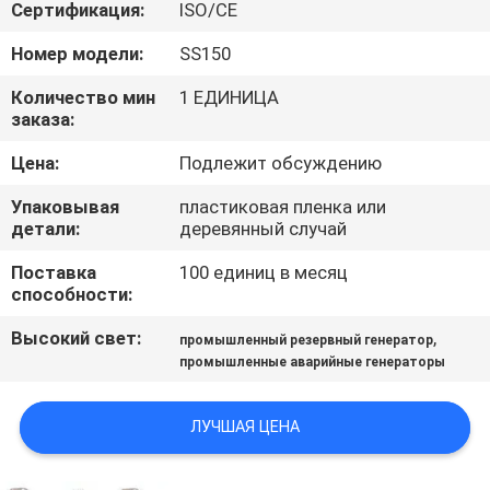
КАЧЕСТВА
Сертификация:
ISO/CE
Номер модели:
SS150
СВЯЖИТЕСЬ
Количество мин
1 ЕДИНИЦА
МЫ
заказа:
Цена:
Подлежит обсуждению
СПРОСИТЕ
Упаковывая
пластиковая пленка или
ЦИТАТУ
детали:
деревянный случай
Поставка
100 единиц в месяц
КАРТА
способности:
САЙТА
Высокий свет:
,
промышленный резервный генератор
промышленные аварийные генераторы
PRIVACY
ЛУЧШАЯ ЦЕНА
POLICY