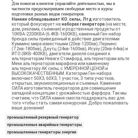
Для помогая клиентов управляйте деятельностью, мы в
частности предусматриваем свободные место и курсы
подготовки разных видов генераторов.
Нанкин облицовывает КО. силы, Лтд
изготовитель
который фокусирует на
наборах генератора
(на месте,
дом, реклама, съемная) и родственные продукты от
10КВА-2200КВА (6.4КВ-1600КВ), каменный Ген-набор
бренда силы приведенный в действие двигателями
Кумминс мира известными (20кв-1200кв), Перкинс
(7.2кв-1800кв), Деутц (24кв-1600кв), Исузу (20кв-64кв) и
ИТО (8КВ-400КВ), двигатели дизеля соединил к
альтернаторам Неваге Стамфорд, альтернаторам альте
Мекк альтернаторов марафона или каменному
альтернатору АК силы, с УМЕРЕННОЙ ЦЕНОЙ и
ВЫСОКОКАЧЕСТВЕННЫМ. Категории Ген-набора
включают 50ХЗ, 60ХЗ, 1 участок, 3 типа участков,
открытых, звукоизоляционных и съемных. Каменная
СИЛА изготовитель генераторов для совмещения
западной концепции с урожайностью фарфора. Так мы
считаем, что СИЛА камня смогла поддержать вас для
того чтобы стать самая конкурсная. Добро пожаловать
ваше дознание!
промышленный резервный генератор
промышленные аварийные генераторы
промышленные генераторы энергии