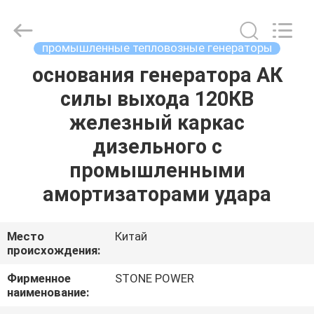
2026
JIANGSU
STONE
POWER
CO.,LTD.
промышленные тепловозные генераторы
All
Rights
Reserved.
основания генератора АК
ДОМ
силы выхода 120КВ
ПРОДУКТЫ
железный каркас
дизельного с
О
промышленными
НАС
амортизаторами удара
ПУТЕШЕСТВИЕ
Место
Китай
происхождения:
ФАБРИКИ
Фирменное
STONE POWER
наименование:
ПРОВЕРКА