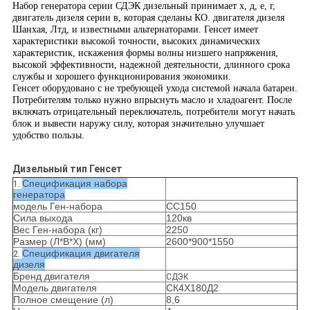
Набор генератора серии СДЭК дизельный принимает х, д, е, г,
двигатель дизеля серии в, которая сделаны КО. двигателя дизеля
Шанхая, Лтд, и известными альтернаторами. Генсет имеет
характеристики высокой точности, высоких динамических
характеристик, искажения формы волны низшего напряжения,
высокой эффективности, надежной деятельности, длинного срока
службы и хорошего функционирования экономики.
Генсет оборудовано с не требующей ухода системой начала батареи.
Потребителям только нужно впрыснуть масло и хладоагент. После
включать отрицательный переключатель, потребители могут начать
блок и вывести наружу силу, которая значительно улучшает
удобство пользы.
Дизельный тип Генсет
Спецификация набора
1.
генератора
модель Ген-набора
СС150
Сила выхода
120кв
Вес Ген-набора (кг)
2250
Размер (Л*В*Х) (мм)
2600*900*1550
Спецификация двигателя
2.
дизеля
Бренд двигателя
СДЭК
Модель двигателя
СК4Х180Д2
Полное смещение (л)
8,6