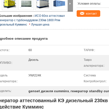
Условия оплаты:
контакт
Большие изображения :
ИСО 60хз аттестовал
генератор с турбонаддувом 230кв 1800 Рпм
дизельный Кумминс
Лучшая цена
дробное описание продукта
стота::
60
ТАРИФ::
Дизель
Тавро
ОПЛИВО::
альтернатора::
одель
УКИ224К
Система
ьтернатора::
КонтроКонтрол::
genset дизеля cummins
генератор standby c
ыделить:
,
нератор аттестованный КЭ дизельный 230кв
действие Кумминс