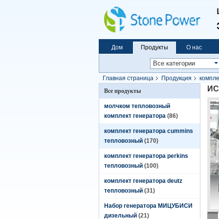
Дом
Продукты
О нас
Главная страница
Продукция
компле
Кумминс
ИС
Все продукты
молчком тепловозный
комплект генератора
(86)
комплект генератора cummins
тепловозный
(170)
комплект генератора perkins
тепловозный
(100)
комплект генератора deutz
тепловозный
(31)
Набор генератора МИЦУБИСИ
дизельный
(21)