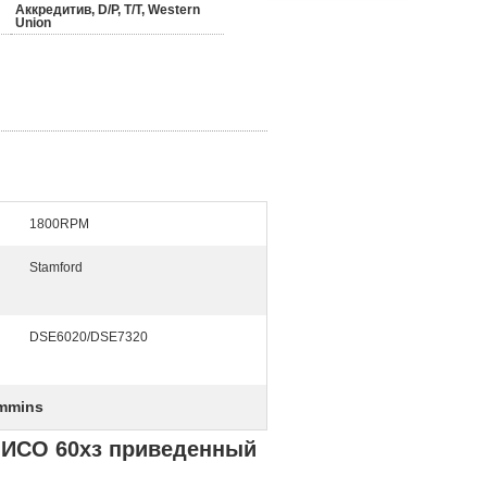
Аккредитив, D/P, T/T, Western
Union
1800RPM
Stamford
DSE6020/DSE7320
ummins
 ИСО 60хз приведенный