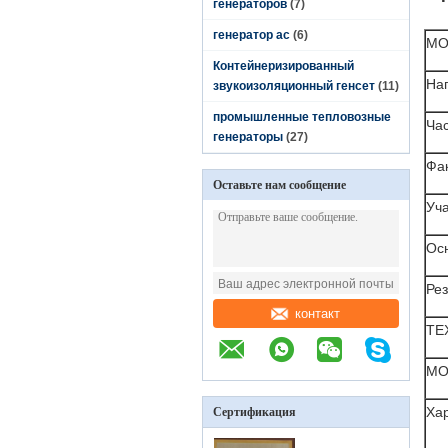
генераторов
(7)
генератор ac
(6)
МО
Контейнеризированный
На
звукоизоляционный генсет
(11)
промышленные тепловозные
Ча
генераторы
(27)
Фа
Оставьте нам сообщение
Уча
Осн
Рез
контакт
ТЕ
МО
Ха
Сертификация