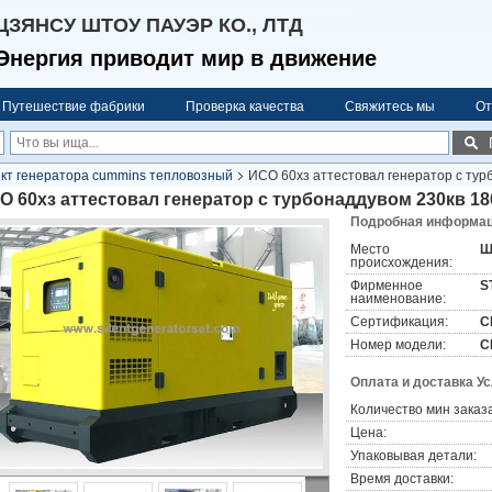
ЦЗЯНСУ ШТОУ ПАУЭР КО., ЛТД
Энергия приводит мир в движение
Путешествие фабрики
Проверка качества
Свяжитесь мы
От
кт генератора cummins тепловозный
ИСО 60хз аттестовал генератор с тур
О 60хз аттестовал генератор с турбонаддувом 230кв 
Подробная информаци
Место
Ш
происхождения:
Фирменное
S
наименование:
Сертификация:
C
Номер модели:
С
Оплата и доставка У
Количество мин заказа
Цена:
Упаковывая детали:
Время доставки: