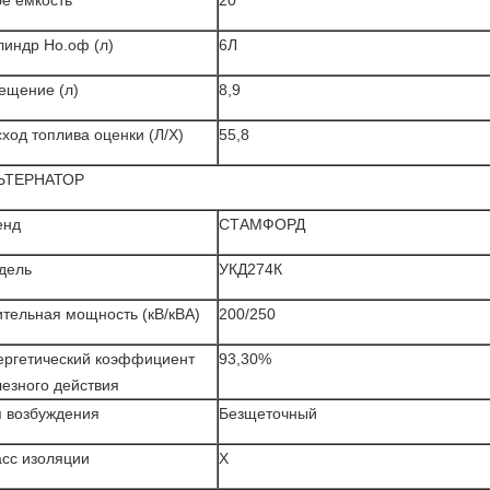
е емкость
20
линдр Но.оф (л)
6Л
ещение (л)
8,9
ход топлива оценки (Л/Х)
55,8
ЬТЕРНАТОР
енд
СТАМФОРД
дель
УКД274К
тельная мощность (кВ/кВА)
200/250
ергетический коэффициент
93,30%
езного действия
п возбуждения
Безщеточный
асс изоляции
Х