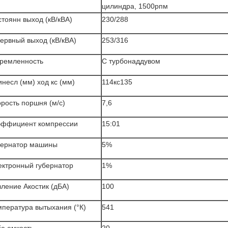
цилиндра, 1500рпм
тоянн выход (кВ/кВА)
230/288
ервный выход (кВ/кВА)
253/316
тремленность
С турбонаддувом
несл (мм) ход кс (мм)
114кс135
рость поршня (м/с)
7,6
эффициент компрессии
15:01
бернатор машины
5%
ектронный губернатор
1%
ление Акостик (дБА)
100
мпература вытыхания (°К)
541