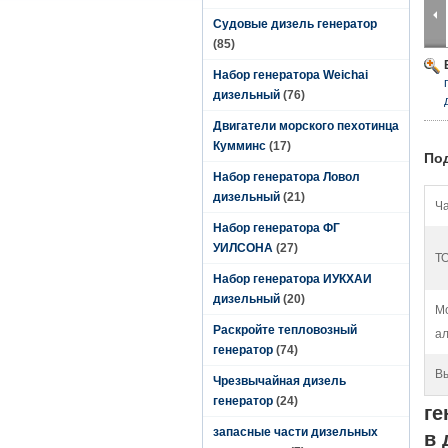
Судовые дизель генератор
(85)
Набор генератора Weichai
дизельный
(76)
Двигатели морского пехотинца
Кумминс
(17)
По
Набор генератора Ловол
дизельный
(21)
Ча
Набор генератора ФГ
УИЛСОНА
(27)
Т
Набор генератора ИУКХАИ
дизельный
(20)
М
Раскройте тепловозный
ал
генератор
(74)
В
Чрезвычайная дизель
генератор
(24)
ге
запасные части дизельных
в 