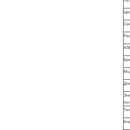
Луб
Ци
См
Рас
АЛ
Бр
Мо
Дли
Эн
пол
Ти
Кл