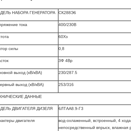
ДЕЛЬ НАБОРА ГЕНЕРАТОРА
СК288Э6
пряжение тока
400/230В
стота
60Хз
ктор силы
0,8
сток
3Ф 4Вр
овной выход (кВ/кВА)
230/287.5
ервный выход (кВ/кВА)
253/316
ХНИЧЕСКИЕ ДАННЫЕ
ДЕЛЬ ДВИГАТЕЛЯ ДИЗЕЛЯ
6ЛТАА8.9-Г3
рактеры двигателя
вод-охлаженный, встроенный, 4 хода
непосредственный впрыск, влажная 