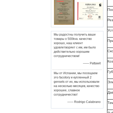
Пос
Рез
Ус
Мы радостны получить ваши
товары о 500kva. качество
При
хорошо, наш клиент
удовлетворяет с им, им было
Ско
действительно хорошим
сотрудничеством!
Ко
—— Pattawit
Гу
Мы от Испании, мы посещаем
это facotory и купленный 2
gensets от их, мы использовали
Эл
на несколько месяцев, качество
хорошее, славное
Дав
сотрудничество!
—— Rodrigo Calabrano
Те