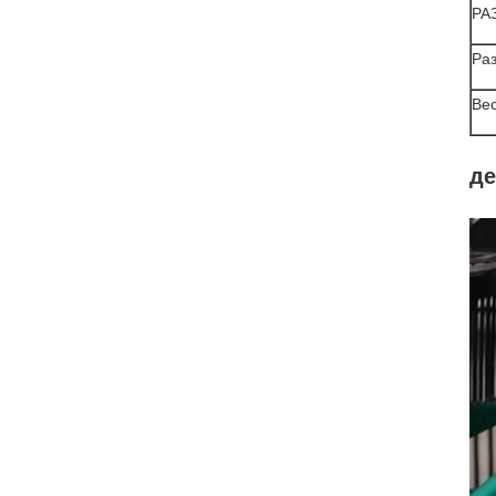
РА
Ра
Вес
де