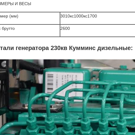
ЗМЕРЫ И ВЕСЫ
змер (мм)
3010кс1000кс1700
 брутто
2600
тали генератора 230кв Кумминс дизельные: