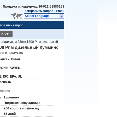
Продажа и поддержка
86-021-58880198
Отправить запрос
-
Email
Select Language
править запрос
Поиск
бонаддувом 230кв 1800 Рпм дизельный
1800 Рпм дизельный Кумминс
я о продукте:
анхай, Китай
TONE POWER
E, ISO, EPA, UL
К288Э6
словия:
:
1 комплект
Подлежит обсуждению
200 комплектов/месяц
15 дней