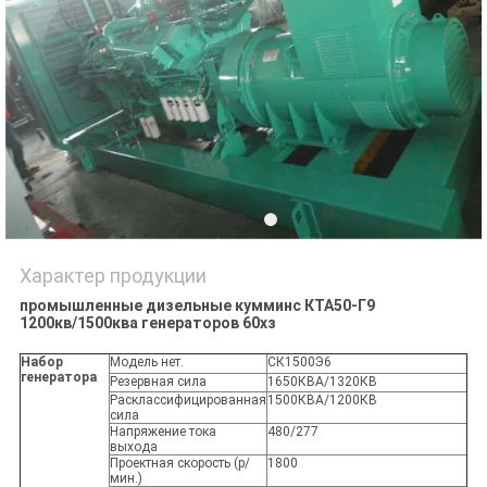
Характер продукции
промышленные дизельные кумминс КТА50-Г9
1200кв/1500ква генераторов 60хз
Набор
Модель нет.
СК1500Э6
генератора
Резервная сила
1650КВА/1320КВ
Расклассифицированная
1500КВА/1200КВ
сила
Напряжение тока
480/277
выхода
Проектная скорость (р/
1800
мин.)