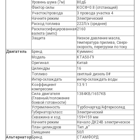
Уровень шума (7м)
80дБ
Фактор силы
КОСΦ=0.8 (отстающий)
Участок/провода
3 провода участка 4
Начните режим
Электрический
Расход топлива
222Л/х (среднее)
Расклассифицированная
2160
валюта (ампс)
Защита
Низкое давление масла,
температура прилива, Сверх-
скорость, перегрузки по току.
Двигатель
Бренд
Кумминс
Модель
КТА50-Г9
Оригинал:
Китай
Цилиндры
16
Топливо
светлый дизель 0#
Интер-охлаждать
интер-охлаждать воды
Коэффициент
13.9:1
компрессии:
Сила двигателя
1384КВ/1657КВ
(Главный/положение
боевой готовности)
Устремленность
Турбочаргед/Афтеркоолед
Губернатор/класс
Электрический
Скважина и ход
159×159 мм
Начните режим
Начало ДК24В электрическое
План цилиндров
Тип „в“
Смещение
50Л
Альтернатор
Бренд
СТАМФОРД