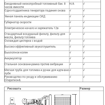
Ежедневный низкопробный топливный бак. 8
Н/А
√
часов емкости
Одно-подшипника генератора падения снова
√
√
Умная панель индикации СИД
√
√
Губернатор скорости
√
√
Электрическое начало и заряжатель 12в
√
√
Стандартный воздушный фильтр, фильтр для
√
√
масла, фильтр топлива
Охлаждая цистерна с водой
√
√
Высоко-эффективный звукоглушитель.
√
√
Выхлопное колен
√
√
Аккумулятор
√
√
Стальная основани-рамка против вибрации
√
√
Мягкая труба для топлива и ручки для идти-вне
√
√
лубе
Руководство по уходу и обслуживанию
√
√
Оператион&.
Рисовать
Размер