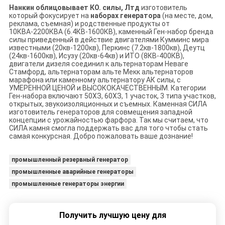
Нанкин облицовывает КО. силы, Лтд
изготовитель
который фокусирует на
наборах генератора
(на месте, дом,
реклама, съемная) и родственные продукты от
10КВА-2200КВА (6.4КВ-1600КВ), каменный Ген-набор бренда
силы приведенный в действие двигателями Кумминс мира
известными (20кв-1200кв), Перкинс (7.2кв-1800кв), Деутц
(24кв-1600кв), Исузу (20кв-64кв) и ИТО (8КВ-400КВ),
двигатели дизеля соединил к альтернаторам Неваге
Стамфорд, альтернаторам альте Мекк альтернаторов
марафона или каменному альтернатору АК силы, с
УМЕРЕННОЙ ЦЕНОЙ и ВЫСОКОКАЧЕСТВЕННЫМ. Категории
Ген-набора включают 50ХЗ, 60ХЗ, 1 участок, 3 типа участков,
открытых, звукоизоляционных и съемных. Каменная СИЛА
изготовитель генераторов для совмещения западной
концепции с урожайностью фарфора. Так мы считаем, что
СИЛА камня смогла поддержать вас для того чтобы стать
самая конкурсная. Добро пожаловать ваше дознание!
промышленный резервный генератор
промышленные аварийные генераторы
промышленные генераторы энергии
Получить лучшую цену для