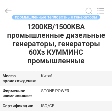
2026
JIANGSU
STONE
POWER
CO.,LTD.
промышленные тепловозные генераторы
All
Rights
Reserved.
1200КВ/1500КВА
ДОМ
промышленные дизельные
ПРОДУКТЫ
генераторы, генераторы
60Хз КУММИНС
О
промышленные
НАС
Место
Китай
происхождения:
ПУТЕШЕСТВИЕ
ФАБРИКИ
Фирменное
STONE POWER
наименование:
ПРОВЕРКА
Сертификация:
ISO/CE