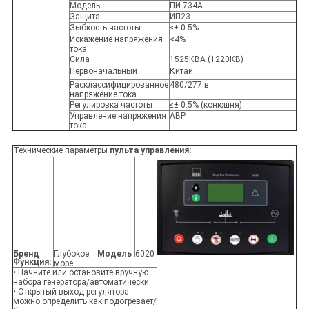
Модель
ПИ 734А
Защита
ИП23
Зыбкость частоты
≤± 0.5%
Искажение напряжения
<4%
тока
Сила
1525КВА (1220КВ)
Первоначальный
Китай
Расклассифицированное
480/277 в
напряжение тока
Регулировка частоты
≤± 0.5% (конюшня)
Управление напряжения
АВР
тока
Технические параметры
пульта управления:
Бренд
Глубокое
Модель
6020
Функция:
море
• Начните или остановите вручную
набора генератора/автоматически
• Открытый выход регулятора
можно определить как подогревает/