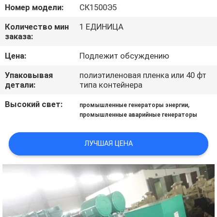
КАЧЕСТВА
Номер модели:
СК1500Э5
Количество мин
1 ЕДИНИЦА
СВЯЖИТЕСЬ
заказа:
МЫ
Цена:
Подлежит обсуждению
Упаковывая
полиэтиленовая пленка или 40 фт
СПРОСИТЕ
детали:
типа контейнера
ЦИТАТУ
Высокий свет:
,
промышленные генераторы энергии
промышленные аварийные генераторы
КАРТА
ЛУЧШАЯ ЦЕНА
САЙТА
PRIVACY
POLICY