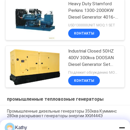
Heavy Duty Stamford
Perkins 1300-2000KW
Diesel Generator 4016-
TAG1A
USD130000UNIT MOQ:1 SET
КОНТАКТЫ
Industrial Closed 50HZ
400V 300kva DOOSAN
Diesel Generator Set
P126TI HCI444D
Подлежит обсуждению MOQ:1 комплект
КОНТАКТЫ
промышленные тепловозные генераторы
Промышленные дизельные генераторы 350ква Кумминс
280кв раскрывают генераторы энергии ХКИ444Э
Kathy
основания генератора АК силы выхода 120КВ железный