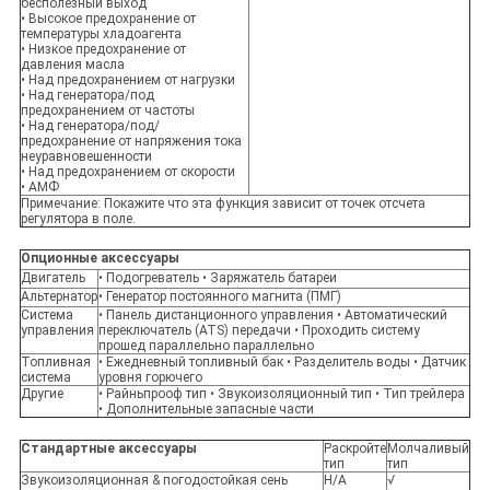
бесполезный выход
• Высокое предохранение от
температуры хладоагента
• Низкое предохранение от
давления масла
• Над предохранением от нагрузки
• Над генератора/под
предохранением от частоты
• Над генератора/под/
предохранение от напряжения тока
неуравновешенности
• Над предохранением от скорости
• АМФ
Примечание: Покажите что эта функция зависит от точек отсчета
регулятора в поле.
Опционные аксессуары
Двигатель
• Подогреватель • Заряжатель батареи
Альтернатор
• Генератор постоянного магнита (ПМГ)
Система
• Панель дистанционного управления • Автоматический
управления
переключатель (ATS) передачи • Проходить систему
прошед параллельно параллельно
Топливная
• Ежедневный топливный бак • Разделитель воды • Датчик
система
уровня горючего
Другие
• Райньпрооф тип • Звукоизоляционный тип • Тип трейлера
• Дополнительные запасные части
Стандартные аксессуары
Раскройте
Молчаливый
тип
тип
Звукоизоляционная & погодостойкая сень
Н/А
√