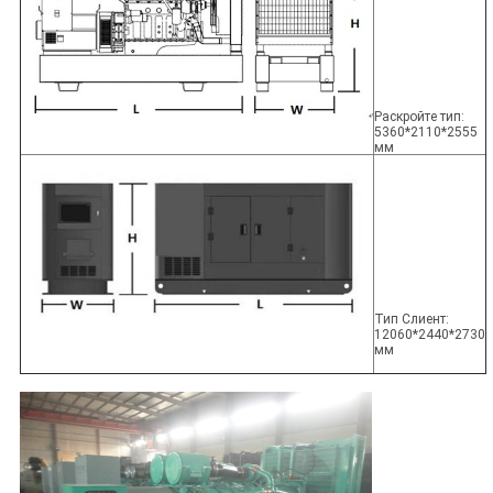
Раскройте тип:
5360*2110*2555
мм
Тип Слиент:
12060*2440*2730
мм